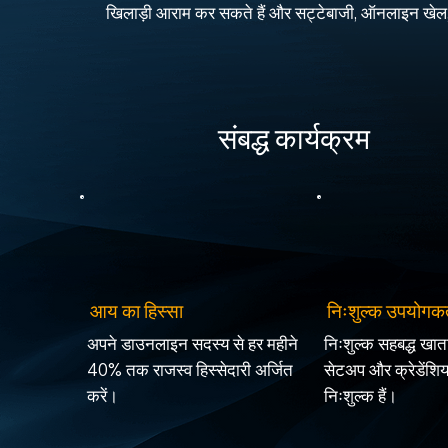
खिलाड़ी आराम कर सकते हैं और सट्टेबाजी, ऑनलाइन खेल, 
संबद्ध कार्यक्रम
आय का हिस्सा
निःशुल्क उपयोगकर्
अपने डाउनलाइन सदस्य से हर महीने
निःशुल्क सहबद्ध खात
40% तक राजस्व हिस्सेदारी अर्जित
सेटअप और क्रेडेंशि
करें।
निःशुल्क हैं।