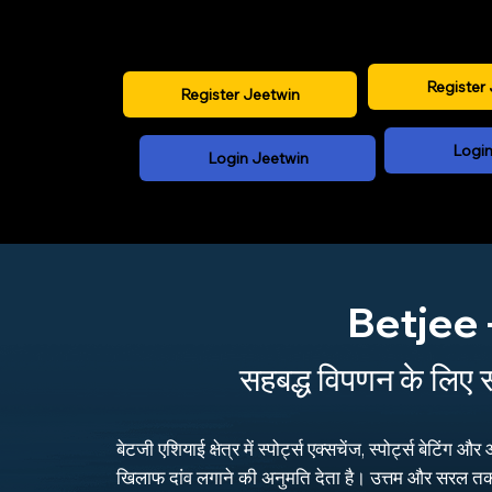
Register
Register Jeetwin
Login
Login Jeetwin
Betjee 
सहबद्ध विपणन के लिए 
बेटजी एशियाई क्षेत्र में स्पोर्ट्स एक्सचेंज, स्पोर्ट्स बे
खिलाफ दांव लगाने की अनुमति देता है। उत्तम और सरल तकनीक