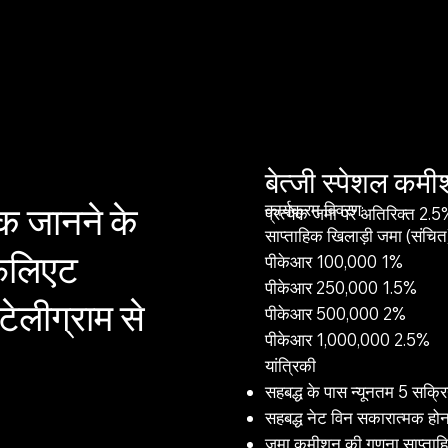
बेत्जी स्पेशल कम
िक जानने के
कार्यक्रम विवरण:
प्रत्येक जमा पर अतिरिक्त 2.5
साप्ताहिक खिलाड़ी जमा (संच
फिलिएट
पीकेआर 100,000 1%
पीकेआर 250,000 1.5%
टेलीग्राम से
पीकेआर 500,000 2%
पीकेआर 1,000,000 2.5%
यांत्रिकी
सहबद्ध के पास न्यूनतम 5 सक्र
सहबद्ध नेट विन सकारात्मक हो
जमा कमीशन की गणना साप्ताहि