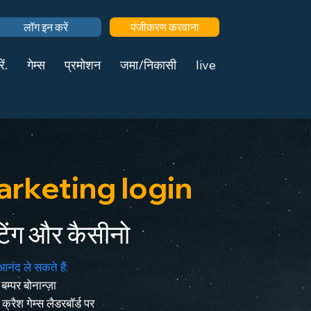
लॉग इन करें
पंजीकरण करवाना
ं.
गेम्स
प्रमोशन
जमा/निकासी
live casino login
marketing login
बेटिंग और कैसीनो
नंद ले सकते हैं:
्पर बोनान्ज़ा
रैश गेम्स लैडरबॉर्ड पर