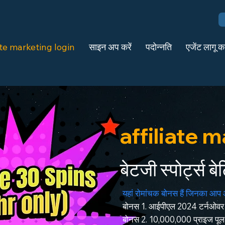
ate marketing login
साइन अप करें
पदोन्नति
एजेंट लागू करे
affiliate 
बेटजी स्पोर्ट्स 
यहां रोमांचक बोनस हैं जिनका आप आ
बोनस 1. आईपीएल 2024 टर्नओवर बम
बोनस 2. 10,000,000 प्राइज पूल क्