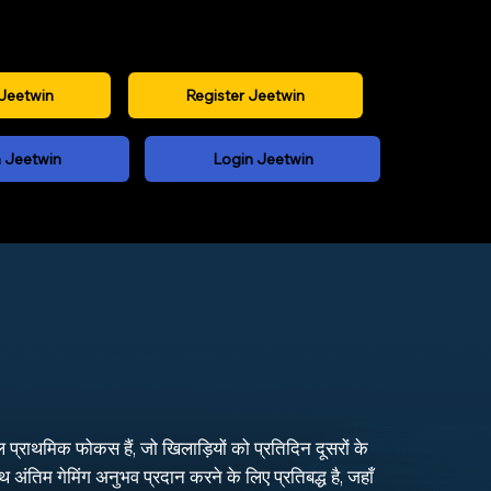
 Jeetwin
Register Jeetwin
 Jeetwin
Login Jeetwin
ेल प्राथमिक फोकस हैं, जो खिलाड़ियों को प्रतिदिन दूसरों के
तिम गेमिंग अनुभव प्रदान करने के लिए प्रतिबद्ध है, जहाँ