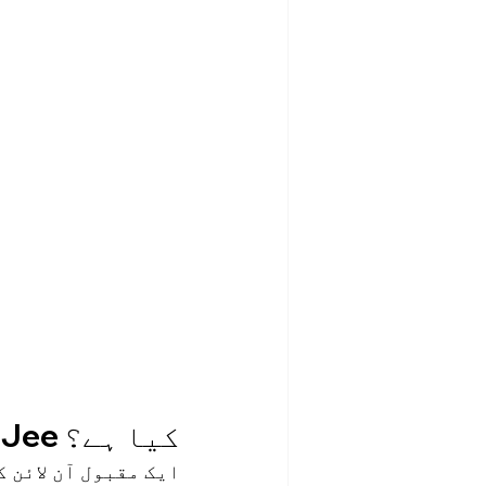
BetJee کیا ہے؟