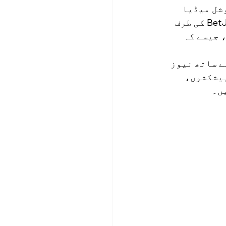
شل میڈیا 
پلیٹ فارم آپ کے سامعین تک پہنچنے کے لیے بہترین ہیں۔ صارفین کو BetJee کی طرف 
 جیسے کہ 
ے ساتھ نیوز 
BetJe پر تازہ ترین پیشکشوں، 
ں۔