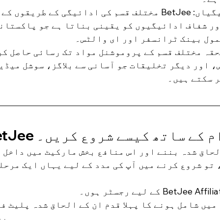
قابل بھروسہ ادائیگیاں: BetJee مختلف قسم کی ادائیگی کے طری
ر شفاف ادائیگیوں کو یقینی بناتا ہے جو پاکستانی
مول بینک ٹرانسفر اور ای والٹس۔
قہ مختلف قسم کے پروموشنل مواد تک رسائی حاصل کر
 اور دیگر تخلیقات جو آسانی سے بلاگز، سوشل میڈیا
 سکتے ہیں۔
وگرام کے ساتھ کیسے شروع کریں۔
 BetJee سے الحاق شدہ بننے اور اس منافع بخش مارکیٹ میں داخل
تو شروع کرنے میں آپ کی مدد کے لیے یہاں ایک مرحل
رج