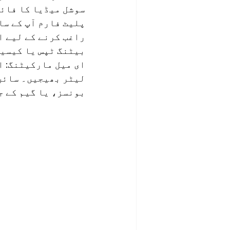
سوشل میڈیا کا فائد
راغب کرنے کے لیے ا
بیٹنگ ٹپس یا کیسین
ای میل مارکیٹنگ: ا
بونسز، یا گیم کے ج