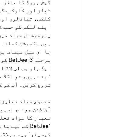
ڈیش بورڈ کا جائزہ:
ٹولز اور کارکردگی 
کلکس، تبادلوں اور
اپنے لنکس کو حسب ض
پروموشنل مواد میں 
ہوں۔ کمیشن کمانا ش
یا ای میل مہمات پر
مرحلہ 3: BetJee کو فروغ دیں اور کمیشن کمائیں۔
ایک بار جب آپ لاگ ا
شروع کریں۔ آپ کو ک
مخصوص مواد تخلیق ک
معیار کا مواد تخلی
کیسینو" جیسے بلاگز