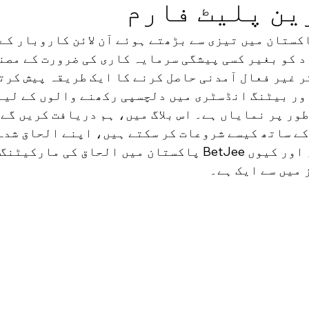
ین پلیٹ فارم
ستان میں تیزی سے بڑھتے ہوئے آن لائن کاروبار کے 
د کو بغیر کسی پیشگی سرمایہ کاری کی ضرورت کے مصن
ر غیر فعال آمدنی حاصل کرنے کا ایک طریقہ پیش کرتا
ے ساتھ کیسے شروعات کر سکتے ہیں، اپنے الحاق شدہ
لاگ ان کرنے کا عمل، اور کیوں BetJee پاکستان میں الحاق کی مار
میں سے ایک ہے۔