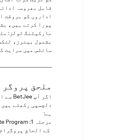
اداروں کو بروقت او
پورا کرتے ہیں، بش
مارکیٹنگ ٹولز: ملح
بشمول بینرز، لنکس،
سائٹس میں سرایت کر
BetJee ملحق پر
اگر آپ
دلچسپی رکھتے ہیں، 
ہے:
مرحلہ 1: BetJee Affiliate Program کے لیے رجسٹر ہوں۔