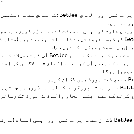
Jee
پر جائیں۔
یشن فارم کو اپنی تفصیلات کے ساتھ پُر کریں، بشمول
ای میل، اور آپ BetJee کو کیسے فروغ دینے کا ارادہ رکھتے ہیں (مثا
ینل، یا سوشل میڈیا کے ذریعے)۔
منظوری: آپ کی درخواست جمع کروانے کے بعد، BetJee آ
ہونے کے بعد، آپ کو اپنے الحاق شدہ لاگ ان کی اسنا
 موصول ہوگا۔
ایک بار جب آپ کو BetJee سے وابستہ پروگرام کے لیے منظوری مل جا
 کرنے کے لیے اپنے الحاق والے ڈیش بورڈ تک رسائی 
ملحق لاگ ان: BetJee affiliate لاگ ان صفحہ پر جائیں اور اپنی اسناد 