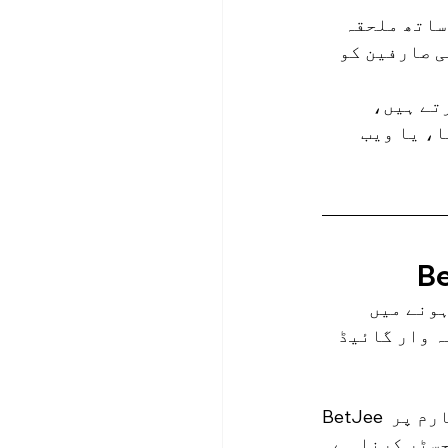
قوں کے ساتھ ملحقہ 
 صارفین کو 
تے ہیں، 
، یا ویب 
 ہونے میں 
ہ وار گائیڈ 
BetJee کے الحاق پروگرام میں شامل ہونے کا پہلا قدم ان کے الحاق شدہ پلیٹ فارم پر 
سٹر کرنا ہے۔