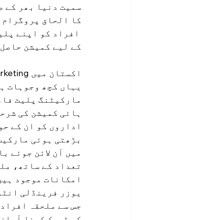
سمیت دنیا بھر کے ص
افراد کو اپنے پلیٹ فارم کو فروغ دینے اور ہر اس صارف 
کے لیے کمیشن حاصل 
اکستان میں affiliate marketing کے لیے BetJee کا انتخاب کیوں کریں؟
مارکیٹنگ پلیٹ فارم
اداروں کو ان کے حو
بڑھتی ہوئی مارکیٹ:
میں آن لائن جوئے ب
تعداد کے ساتھ، ملح
امکانات موجود ہیں
جس سے ملحقہ افراد 
کو ٹریک کرنا آسان 