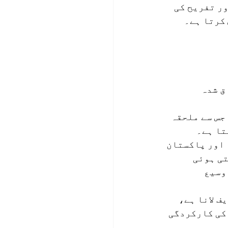
تفریح ​​کی 
ام مارکیٹرز اور متاثر کن 
ین الحاق شدہ 
ا ہے، جس سے ملحقہ 
تا ہے۔
 اور پاکستان 
ی ہوئی 
وسیع 
ے تشریف لانا ہے، 
کی کارکردگی 