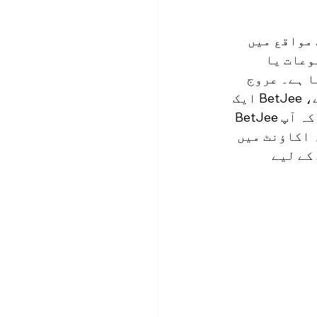
مواقع میں 
وعات یا 
 ہے۔ عروج 
پر آن لائن کیسینو اور بیٹنگ انڈسٹری میں دلچسپی رکھنے والوں کے لیے، BetJee ایک 
بہترین انتخاب کے طور پر نمایاں ہے۔ اس بلاگ میں، ہم دریافت کریں گے کہ آپ BetJee 
 اکاؤنٹ میں 
کیٹنگ کے لیے 