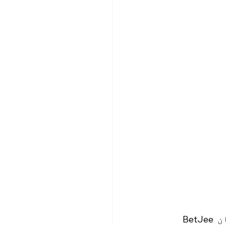
BetJee ایک مقبول آن لائن کیسینو اور اسپورٹس بیٹنگ پلیٹ فارم ہے جو پاکستان 