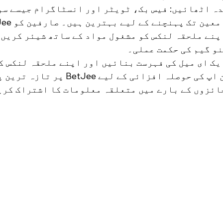
ہ اٹھائیں: فیس بک، ٹویٹر اور انسٹاگرام جیسے سو
پنے ملحقہ لنکس کو مشغول مواد کے ساتھ شیئر کریں،
و گیم کی حکمت عملی۔
یک ای میل کی فہرست بنائیں اور اپنے ملحقہ لنکس ک
لیٹر بھیجیں۔ سائن اپ کی حوصلہ افزائی کے لیے e
ائزوں کے بارے میں متعلقہ معلومات کا اشتراک کری