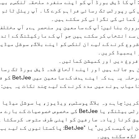
 آپ کا ڈیش بورڈ آپ کو اپنے منفرد ملحقہ لنکس، بی
کی رپورٹس تک رسائی فراہم کرے گا۔ آپ ریئل ٹائم م
 کمائی کی نگرانی کر سکتے ہیں۔
رورت بنائیں: آپ کے سامعین پر منحصر ہے، آپ مختلف 
سے انتخاب کر سکتے ہیں جو آپ کے مارکیٹنگ کے اندا
روع کرنے کے لیے ان لنکس کو اپنے بلاگ، سوشل میڈی
 ایمبیڈ کریں۔
ن ہو جاتے ہیں اور اپنے الحاق شدہ ڈیش بورڈ تک رسائ
لیتے ہیں، تو اگلا مرحلہ 
امیاب ہونے میں مدد کرنے کے لیے چند نکات یہ ہیں:
ریں: چاہے وہ بلاگ پوسٹس، ویڈیوز، یا سوشل میڈیا ک
آن لائن جوئے، اسپورٹس بیٹنگ، یا BetJee کی مخصوص خصوصیات کے
ق کرنا زیادہ صارفین کو اپنی طرف متوجہ کرسکتا ہ
"BetJee کے لیے سائن اپ کیسے کریں" یا "BetJee: پاکستا
 لکھ سکتے ہیں۔