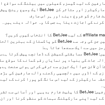
ارفین کے لیے گیمز، کھیلوں میں بیٹنگ کے مواقع اور 
ایک وسیع رینج پیش کرتا ہے۔ BetJee کا الحاق پروگر
کرنے کی اجازت دیتا ہے جس کا وہ حوالہ دیتے ہیں۔
یہاں کچھ وجوہات ہیں جن کی وجہ سے BetJee کو پاکستان کے بہتر
ز میں سے ایک سمجھا جاتا ہے:
ہائی کمیشن کی شرحیں: BetJee مسابقتی کمیشن کے ڈھانچے پیش کرت
الہ جات کی بنیاد پر نمایاں رقم کمانے کا موقع مل
 آن لائن جوا ایک تیزی سے ترقی کرتی ہوئی صنعت ہے،
ازی کے اڈوں میں دلچسپی رکھنے والے صارفین کی بڑھت
قہ مارکیٹرز کے لیے اس مانگ کو پورا کرنے کے لیے 
۔
یوزر فرینڈلی انٹرفیس: BetJee کا پلیٹ فارم بدیہی اور آسانی س
کے لیے اپنی مارکیٹنگ مہمات کو منظم کرنا اور ان 
ہے۔