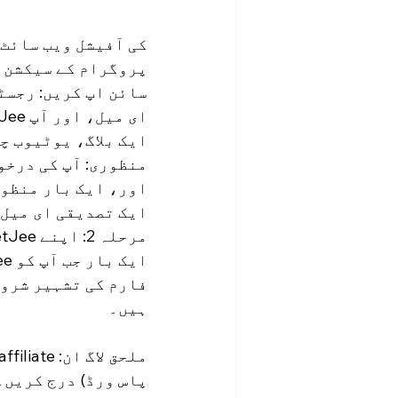
پروگرام کے سیکشن 
سائن اپ کریں: رجسٹر
ایک بلاگ، یوٹیوب چ
اور، ایک بار منظور 
ایک تصدیقی ای میل
مرحلہ 2: اپنے BetJee ملحق ڈیش بورڈ میں لاگ ان کریں۔
فارم کی تشہیر شروع
ہیں۔
پاس ورڈ) درج کریں۔