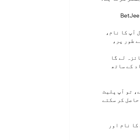
Bet کا ملحق صفحہ دیکھیں: BetJee کی آفیشل ویب سائٹ پر جائیں اور الحاق 
 آپ کا نام، 
ل کے طور پر، 
پ کی تفصیلات کا جائزہ لے گا 
د کے ساتھ 
تی ہے، تو آپ پلیٹ 
حاصل کر سکتے 
(صارف کا نام اور 