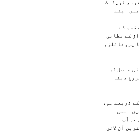
نرز، ٹریکنگ 
یں اپنے 
قسم کے 
ز کے مطابق 
ا پروفائلز، 
ی حاصل کر 
یہ ہے کہ اپنے ہدف کے سامعین میں BetJee کو فروغ دینا 
ے ذریعے ہو، 
 بارے میں اعلیٰ 
ے۔ آپ 
نیوں کے لیے بہترین آن لائن 