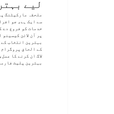
لیے بہتر
ملحقہ مارکیٹنگ پاک
سے ایک ہے، جو افرا
خدمات کو فروغ دے ک
کے الحاق پروگرام ک
بہترین پلیٹ فارمز 