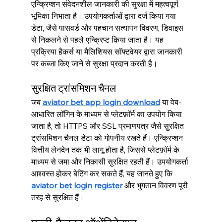
एन्क्रिप्शन संवेदनशील जानकारी की सुरक्षा में महत्वपूर्ण 
भूमिका निभाता है। उपयोगकर्ताओं द्वारा दर्ज किया गया 
डेटा, जैसे पासवर्ड और पहचान सत्यापन विवरण, डिवाइस 
से निकलने से पहले एन्क्रिप्ट किया जाता है। यह 
प्रक्रिया हैकर्स या मैलिशियस सॉफ़्टवेयर द्वारा जानकारी 
पर कब्जा किए जाने से सुरक्षा प्रदान करती है।
सुरक्षित ट्रांसमिशन चैनल
जब 
aviator bet app login download
 या वेब-
आधारित लॉगिन के माध्यम से प्लेटफ़ॉर्म का उपयोग किया 
जाता है, तो HTTPS और SSL प्रमाणपत्र जैसे सुरक्षित 
ट्रांसमिशन चैनल डेटा को गोपनीय रखते हैं। एन्क्रिप्शन 
वित्तीय लेनदेन तक भी लागू होता है, जिससे प्लेटफ़ॉर्म के 
माध्यम से जमा और निकासी सुरक्षित रहती हैं। उपयोगकर्ता 
आश्वस्त होकर बेटिंग कर सकते हैं, यह जानते हुए कि 
aviator bet login register
 और भुगतान विवरण पूरी 
तरह से सुरक्षित हैं।