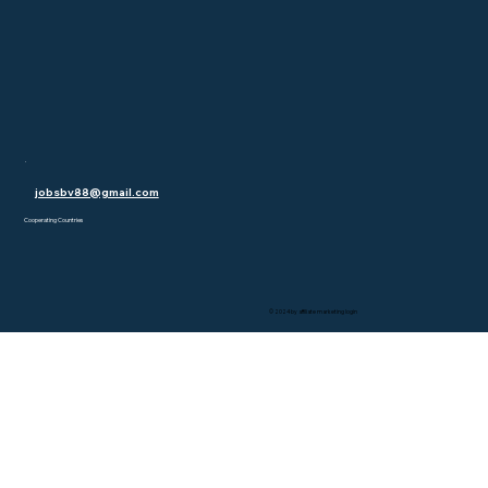
.
jobsbv88@gmail.com
Cooperating Countries
© 2024 by affiliate marketing login