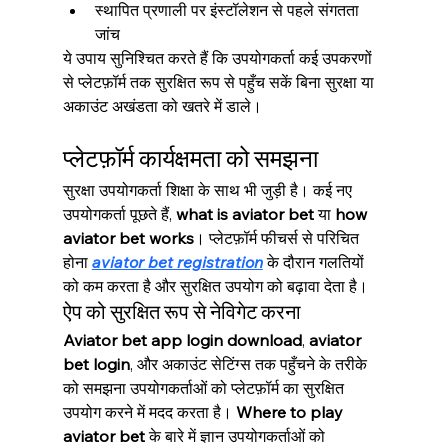
स्थापित प्रणाली पर इंस्टॉलेशन से पहले संगतता 
जांच
ये उपाय सुनिश्चित करते हैं कि उपयोगकर्ता कई उपकरणों 
से प्लेटफ़ॉर्म तक सुरक्षित रूप से पहुँच सकें बिना सुरक्षा या 
अकाउंट अखंडता को खतरे में डाले।
प्लेटफ़ॉर्म कार्यक्षमता को समझना
सुरक्षा उपयोगकर्ता शिक्षा के साथ भी जुड़ी है। कई नए 
उपयोगकर्ता पूछते हैं, 
what is aviator bet
 या 
how 
aviator bet works
। प्लेटफ़ॉर्म फीचर्स से परिचित 
होना 
aviator bet registration
 के दौरान गलतियों 
को कम करता है और सुरक्षित उपयोग को बढ़ावा देता है।
ऐप को सुरक्षित रूप से नेविगेट करना
Aviator bet app login download
, 
aviator 
bet login
, और अकाउंट सेटिंग्स तक पहुँचने के तरीके 
को समझना उपयोगकर्ताओं को प्लेटफ़ॉर्म का सुरक्षित 
उपयोग करने में मदद करता है। 
Where to play 
aviator bet
 के बारे में ज्ञान उपयोगकर्ताओं को 